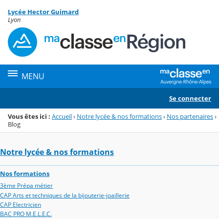
Panneau de gestion des cookies
Lycée Hector Guimard
Menu de la rubrique
Contenu
Lyon
MENU
Se connecter
Vous êtes ici :
Accueil
›
Notre lycée & nos formations
›
Nos partenaires
›
Blog
Notre lycée & nos formations
Nos formations
3ème Prépa métier
CAP Arts et techniques de la bijouterie-joaillerie
CAP Electricien
BAC PRO M.E.L.E.C.